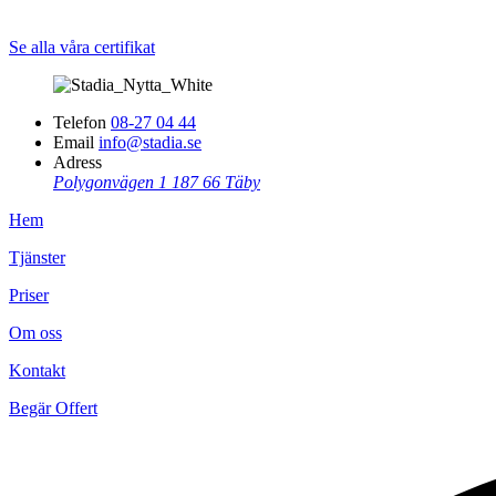
Se alla våra certifikat
Telefon
08-27 04 44
Email
info@stadia.se
Adress
Polygonvägen 1
187 66 Täby
Hem
Tjänster
Priser
Om oss
Kontakt
Begär Offert