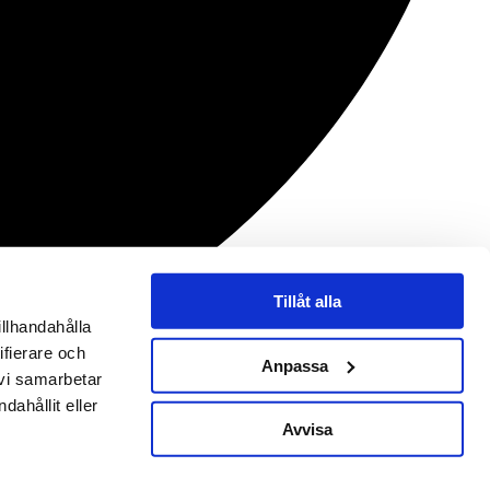
Tillåt alla
illhandahålla
ifierare och
Anpassa
 vi samarbetar
ahållit eller
Avvisa